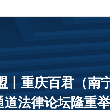
东盟丨重庆百君（南
通道法律论坛隆重