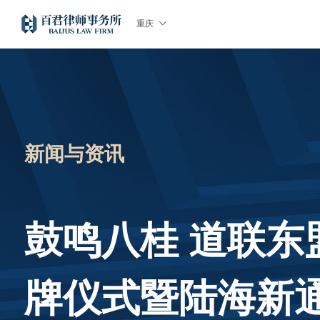

重庆
新闻与资讯
鼓鸣八桂 道联
牌仪式暨陆海新