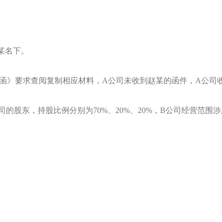
某名下。
律师函》要求查阅复制相应材料，A公司未收到赵某的函件，A公司收到
司的股东，持股比例分别为70%、20%、20%，B公司经营范