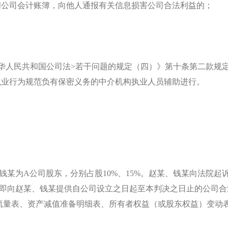
查阅公司会计账簿，向他人通报有关信息损害公司合法利益的；
华人民共和国公司法>若干问题的规定（四）》第十条第二款规
执业行为规范负有保密义务的中介机构执业人员辅助进行。
某为A公司股东，分别占股10%、15%。赵某、钱某向法院起
立即向赵某、钱某提供自公司设立之日起至本判决之日止的公司
流量表、资产减值准备明细表、所有者权益（或股东权益）变动